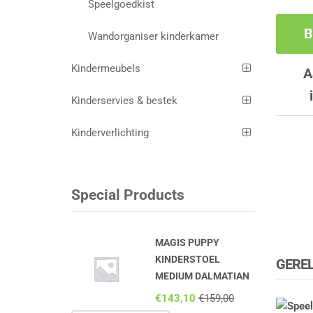
Speelgoedkist
B
Wandorganiser kinderkamer
Kindermeubels
A
Kinderservies & bestek
Kinderverlichting
Special Products
MAGIS PUPPY
KINDERSTOEL
GERE
MEDIUM DALMATIAN
€
143,10
€
159,00