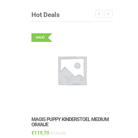
Hot Deals
SALE!
SALE!
MAGIS PUPPY KINDERSTOEL MEDIUM
MAGIS PUP
ORANJE
DALMATIAN
€
119,70
€
143,10
€
133,00
€
1