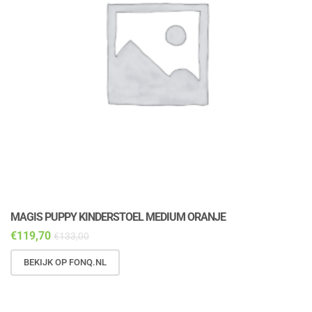
MAGIS PUPPY KINDERSTOEL MEDIUM ORANJE
M
€
119,70
€
€
133,00
BEKIJK OP FONQ.NL