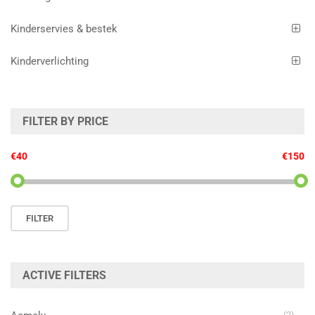
Kinderservies & bestek
Kinderverlichting
FILTER BY PRICE
€40
€150
Min.
Max.
FILTER
prijs
prijs
ACTIVE FILTERS
(2)