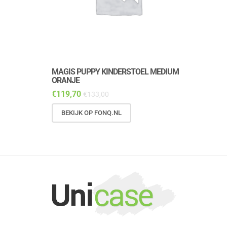
MAGIS PUPPY KINDERSTOEL MEDIUM
MAGIS PUP
ORANJE
DALMATIAN
€
119,70
€
143,10
€
133,00
€
1
BEKIJK OP FONQ.NL
BEKIJK OP