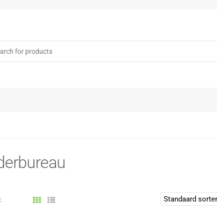
rch
derbureau
: