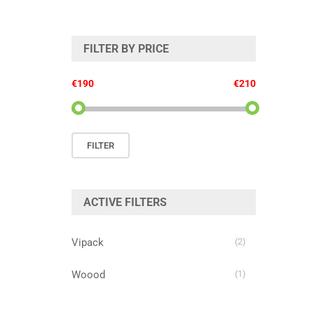
FILTER BY PRICE
€190
€210
Min.
Max.
FILTER
prijs
prijs
ACTIVE FILTERS
Vipack
(2)
Woood
(1)