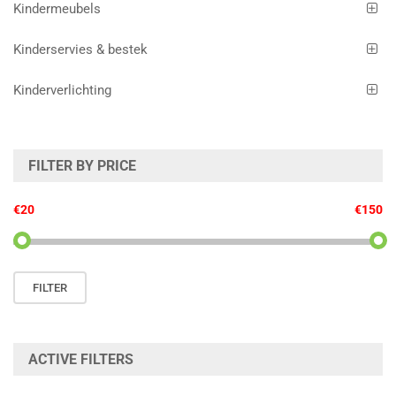
Kindermeubels
Kinderservies & bestek
Kinderverlichting
FILTER BY PRICE
€20
€150
Min.
Max.
FILTER
prijs
prijs
ACTIVE FILTERS