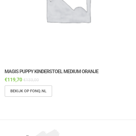
MAGIS PUPPY KINDERSTOEL MEDIUM ORANJE
M
€
119,70
€
€
133,00
BEKIJK OP FONQ.NL