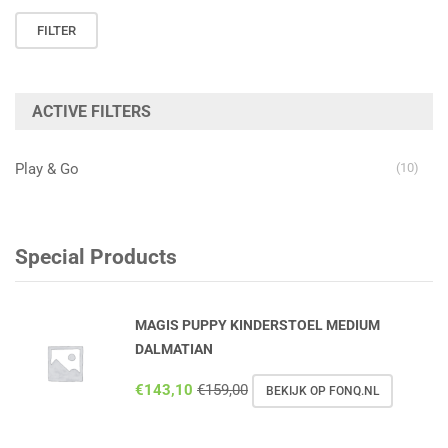
Min.
Max.
FILTER
prijs
prijs
ACTIVE FILTERS
Play & Go
(10)
Special Products
MAGIS PUPPY KINDERSTOEL MEDIUM
DALMATIAN
€
143,10
€
159,00
BEKIJK OP FONQ.NL