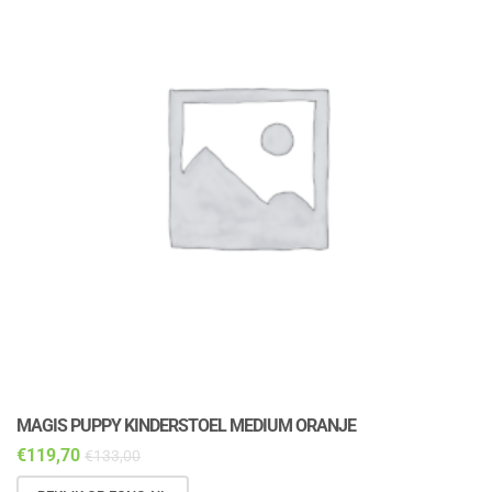
MAGIS PUPPY KINDERSTOEL MEDIUM ORANJE
M
€
119,70
€
€
133,00