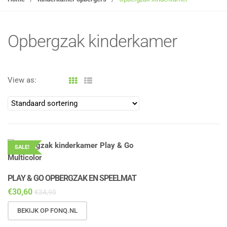
g
l
e
Opbergzak kinderkamer
n
a
v
View as:
i
g
a
t
i
o
SALE!
n
PLAY & GO OPBERGZAK EN SPEELMAT
€
30,60
€
34,95
BEKIJK OP FONQ.NL