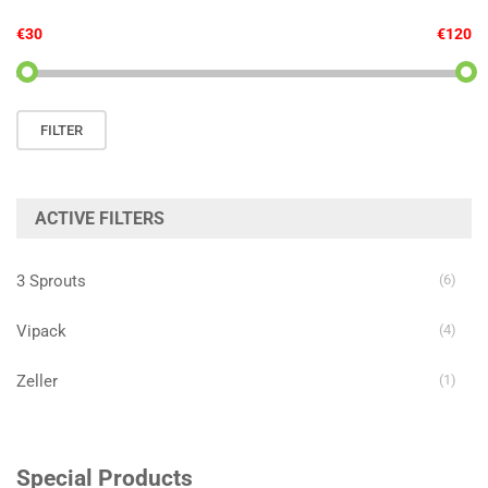
€30
€120
Min.
Max.
FILTER
prijs
prijs
ACTIVE FILTERS
3 Sprouts
(6)
Vipack
(4)
Zeller
(1)
Special Products