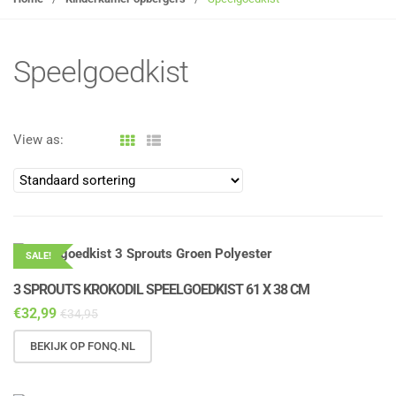
g
l
e
Speelgoedkist
n
a
v
View as:
i
g
a
t
i
o
SALE!
n
3 SPROUTS KROKODIL SPEELGOEDKIST 61 X 38 CM
€
32,99
€
34,95
BEKIJK OP FONQ.NL