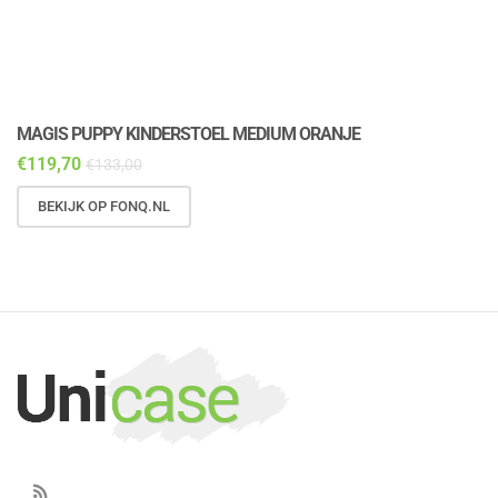
MAGIS PUPPY KINDERSTOEL MEDIUM ORANJE
M
€
119,70
€
€
133,00
BEKIJK OP FONQ.NL