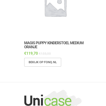
MAGIS PUPPY KINDERSTOEL MEDIUM
MAGIS PUP
ORANJE
DALMATIAN
€
119,70
€
143,10
€
133,00
€
1
BEKIJK OP FONQ.NL
BEKIJK OP