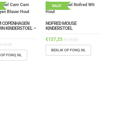
SALE!
M COPENHAGEN
NOFRED MOUSE
IN KINDERSTOEL –
KINDERSTOEL
€
157,25
€
175,00
110,00
BEKIJK OP FONQ.NL
 OP FONQ.NL