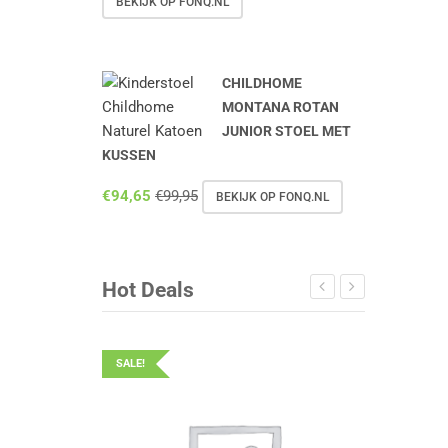
BEKIJK OP FONQ.NL
CHILDHOME
MONTANA ROTAN
JUNIOR STOEL MET
KUSSEN
€
94,65
€
99,95
BEKIJK OP FONQ.NL
Hot Deals
SALE!
SALE!