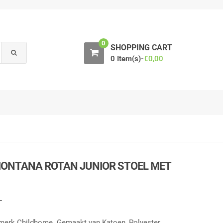
0
SHOPPING CART
0 Item(s)-
€
0,00
ONTANA ROTAN JUNIOR STOEL MET
L
 merk Childhome. Gemaakt van Katoen, Polyester,