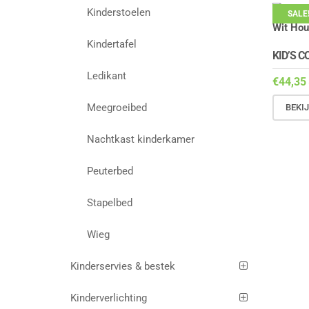
Kinderstoelen
SALE
Kindertafel
KID’S 
Ledikant
€
44,35
Meegroeibed
BEKI
Nachtkast kinderkamer
Peuterbed
Stapelbed
Wieg
Kinderservies & bestek
Kinderverlichting