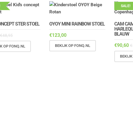
!
SALE!
CONCEPT STER STOEL
OYOY MINI RAINBOW STOEL
CAM CA
HARLEQU
BLAUW
€
123,00
€
48,95
€
90,60
€
BEKIJK OP FONQ.NL
JK OP FONQ.NL
BEKIJK