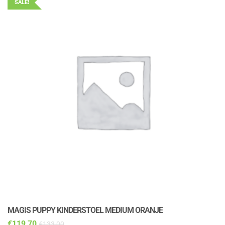
SALE!
MAGIS PUPPY KINDERSTOEL MEDIUM ORANJE
M
€
119,70
€
€
133,00