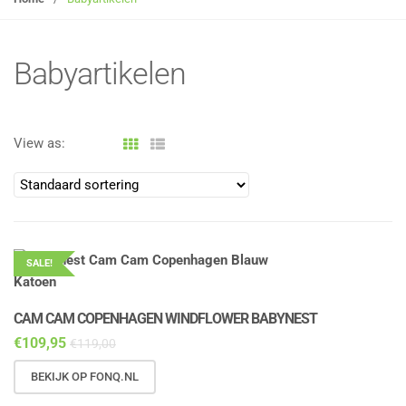
g
l
e
Babyartikelen
n
a
v
View as:
i
g
a
t
i
o
SALE!
n
CAM CAM COPENHAGEN WINDFLOWER BABYNEST
€
109,95
€
119,00
BEKIJK OP FONQ.NL