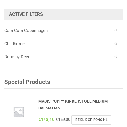
prijs
prijs
ACTIVE FILTERS
Cam Cam Copenhagen
(1)
Childhome
(2)
Done by Deer
(8)
Special Products
MAGIS PUPPY KINDERSTOEL MEDIUM
DALMATIAN
€
143,10
€
159,00
BEKIJK OP FONQ.NL