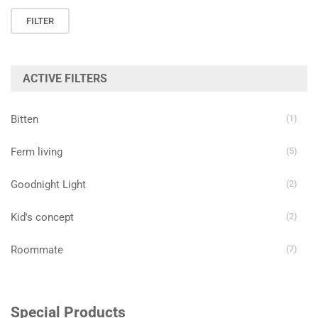
Min.
Max.
FILTER
prijs
prijs
ACTIVE FILTERS
Bitten
(1)
Ferm living
(5)
Goodnight Light
(2)
Kid's concept
(2)
Roommate
(7)
Special Products