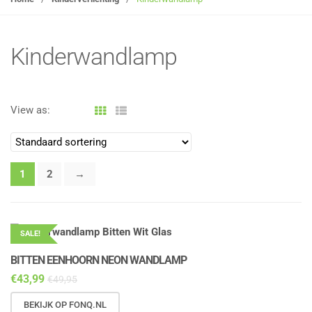
g
l
e
Kinderwandlamp
n
a
v
View as:
i
g
a
t
1
2
→
i
o
n
SALE!
BITTEN EENHOORN NEON WANDLAMP
€
43,99
€
49,95
BEKIJK OP FONQ.NL