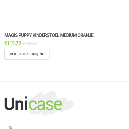
MAGIS PUPPY KINDERSTOEL MEDIUM ORANJE
M
€
119,70
€
€
133,00
BEKIJK OP FONQ.NL