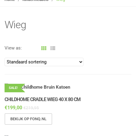
g
l
e
Wieg
n
a
v
View as:
i
g
a
t
i
o
SALE!
n
CHILDHOME CRADLE WIEG 40 X 80 CM
€
199,00
€
219,95
BEKIJK OP FONQ.NL