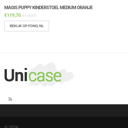
MAGIS PUPPY KINDERSTOEL MEDIUM ORANJE
M
€
119,70
€
€
133,00
BEKIJK OP FONQ.NL
© 2024