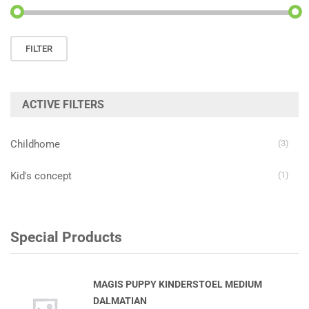
Min.
Max.
FILTER
prijs
prijs
ACTIVE FILTERS
Childhome
(3)
Kid's concept
(1)
Special Products
MAGIS PUPPY KINDERSTOEL MEDIUM
DALMATIAN