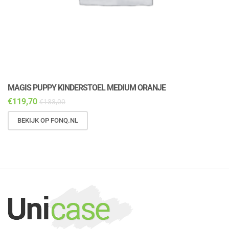
MAGIS PUPPY KINDERSTOEL MEDIUM ORANJE
M
€
119,70
€
€
133,00
BEKIJK OP FONQ.NL