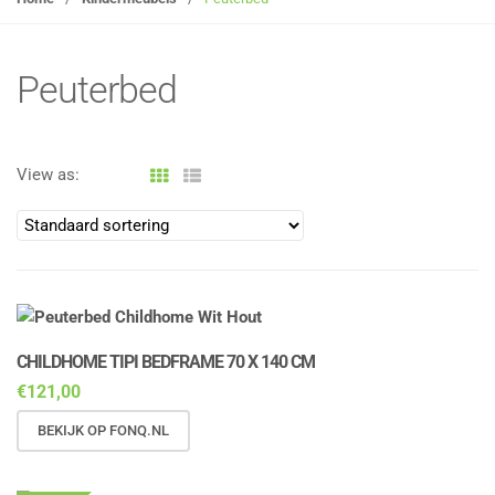
g
l
e
Peuterbed
n
a
v
View as:
i
g
a
t
i
o
n
CHILDHOME TIPI BEDFRAME 70 X 140 CM
€
121,00
BEKIJK OP FONQ.NL