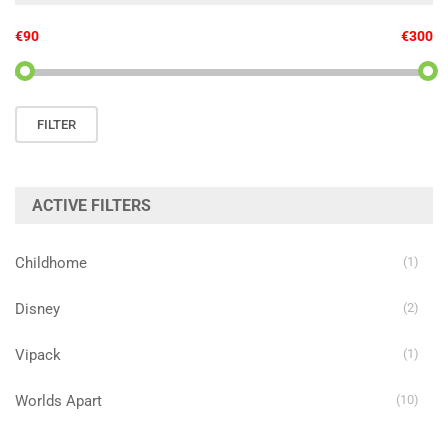
€90
€300
Min.
Max.
FILTER
prijs
prijs
ACTIVE FILTERS
Childhome
(1)
Disney
(2)
Vipack
(1)
Worlds Apart
(10)