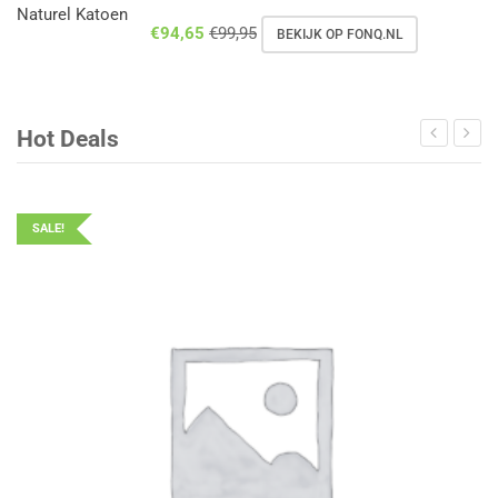
€
94,65
€
99,95
BEKIJK OP FONQ.NL
Hot Deals
SALE!