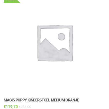
MAGIS PUPPY KINDERSTOEL MEDIUM ORANJE
M
€
119,70
€
€
133,00