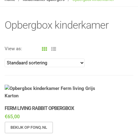
g
l
e
Opbergbox kinderkamer
n
a
v
View as:
i
g
a
t
i
o
n
FERM LIVING RABBIT OPBERGBOX
€
65,00
BEKIJK OP FONQ.NL