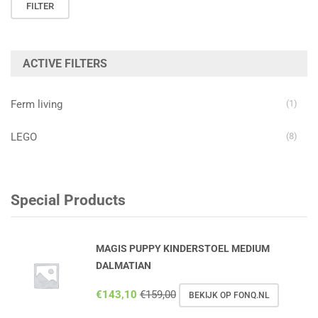
Min.
Max.
FILTER
prijs
prijs
ACTIVE FILTERS
Ferm living
(1)
LEGO
(8)
Special Products
MAGIS PUPPY KINDERSTOEL MEDIUM
DALMATIAN
€
143,10
€
159,00
BEKIJK OP FONQ.NL