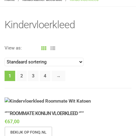
g
l
e
Kindervloerkleed
n
a
v
View as:
i
g
a
t
1
2
3
4
→
i
o
n
“””ROOMMATE KONIJN VLOERKLEED “””
€
67,00
BEKIJK OP FONQ.NL