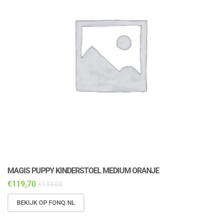
MAGIS PUPPY KINDERSTOEL MEDIUM ORANJE
M
€
119,70
€
€
133,00
BEKIJK OP FONQ.NL