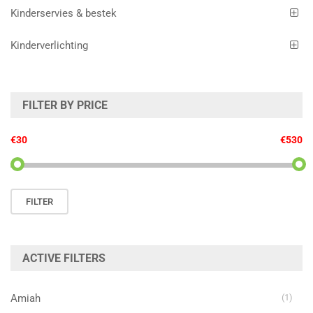
Kinderservies & bestek
Kinderverlichting
FILTER BY PRICE
€30
€530
Min.
Max.
FILTER
prijs
prijs
ACTIVE FILTERS
Amiah
(1)