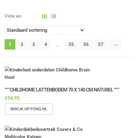
g
l
View as:
e
n
a
v
1
2
3
4
…
35
36
37
→
i
g
a
t
i
o
“””CHILDHOME LATTENBODEM 70 X 140 CM NATUREL “””
n
€
54,95
BEKIJK OP FONQ.NL