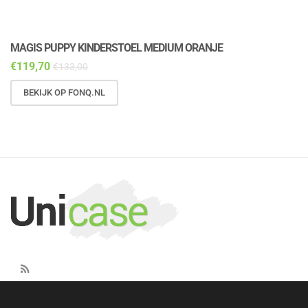
MAGIS PUPPY KINDERSTOEL MEDIUM ORANJE
M
€
119,70
€
€
133,00
BEKIJK OP FONQ.NL