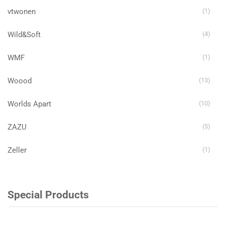
vtwonen
(1)
Wild&Soft
(4)
WMF
(1)
Woood
(13)
Worlds Apart
(10)
ZAZU
(5)
Zeller
(1)
Special Products