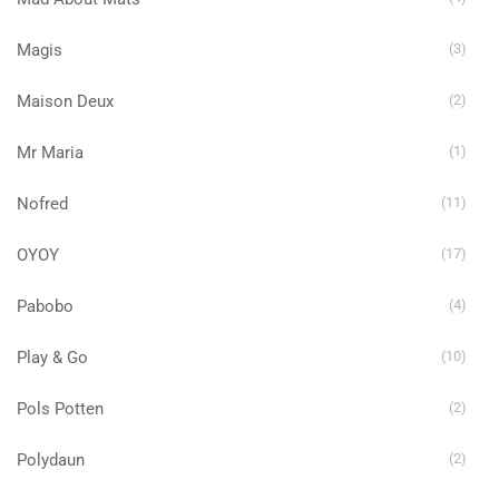
Magis
(3)
Maison Deux
(2)
Mr Maria
(1)
Nofred
(11)
OYOY
(17)
Pabobo
(4)
Play & Go
(10)
Pols Potten
(2)
Polydaun
(2)