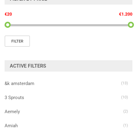
€20
€1.200
Min.
Max.
FILTER
prijs
prijs
ACTIVE FILTERS
&k amsterdam
(13)
3 Sprouts
(10)
Aemely
(2)
Amiah
(1)