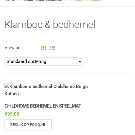
g
l
e
Klamboe & bedhemel
n
a
v
View as:
i
g
a
t
i
o
n
CHILDHOME BEDHEMEL EN SPEELMAT
€
99,00
BEKIJK OP FONQ.NL