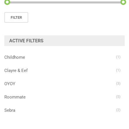
Min.
Max.
FILTER
prijs
prijs
ACTIVE FILTERS
Childhome
(1)
Clayre & Eef
(1)
OYOY
(3)
Roommate
(5)
Sebra
(2)