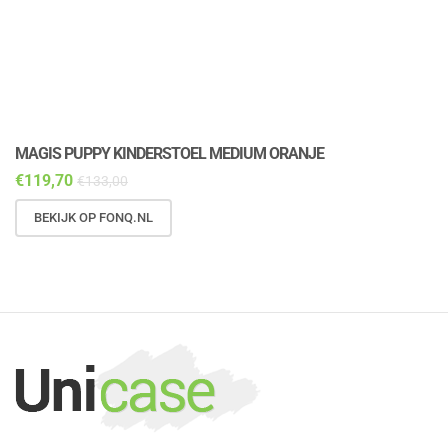
MAGIS PUPPY KINDERSTOEL MEDIUM ORANJE
M
€
119,70
€
€
133,00
BEKIJK OP FONQ.NL