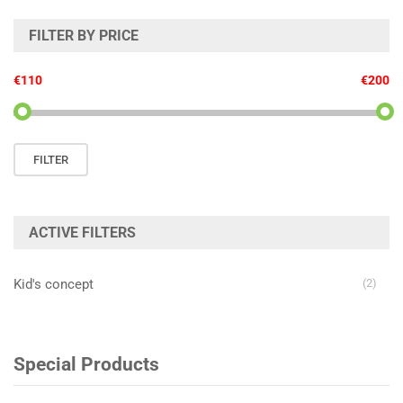
FILTER BY PRICE
€110
€200
Min.
Max.
FILTER
prijs
prijs
ACTIVE FILTERS
Kid's concept
(2)
Special Products