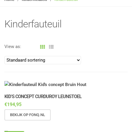
g
l
e
Kinderfauteuil
n
a
v
View as:
i
g
a
t
i
o
n
KID’S CONCEPT CURDUROY LEUNSTOEL
€
194,95
BEKIJK OP FONQ.NL