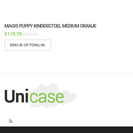
MAGIS PUPPY KINDERSTOEL MEDIUM ORANJE
M
€
119,70
€
€
133,00
BEKIJK OP FONQ.NL