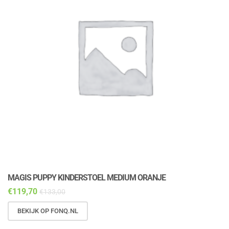
MAGIS PUPPY KINDERSTOEL MEDIUM ORANJE
M
€
119,70
€
€
133,00
BEKIJK OP FONQ.NL