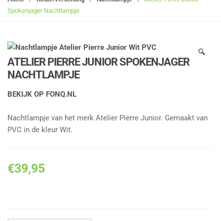
g
Spokenjager Nachtlampje
l
e
n
🔍
a
ATELIER PIERRE JUNIOR SPOKENJAGER
v
NACHTLAMPJE
i
g
BEKIJK OP FONQ.NL
a
t
Nachtlampje van het merk Atelier Pierre Junior. Gemaakt van
i
PVC in de kleur Wit.
o
n
€
39,95