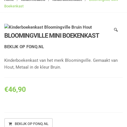
g
Boekenkast
l
e
n
🔍
a
BLOOMINGVILLE MINI BOEKENKAST
v
i
BEKIJK OP FONQ.NL
g
a
Kinderboekenkast van het merk Bloomingville. Gemaakt van
t
Hout, Metaal in de kleur Bruin.
i
o
n
€
46,90
BEKIJK OP FONQ.NL