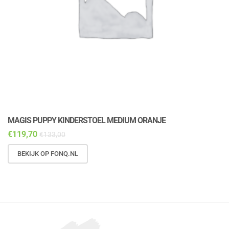
MAGIS PUPPY KINDERSTOEL MEDIUM ORANJE
M
€
119,70
€
€
133,00
BEKIJK OP FONQ.NL