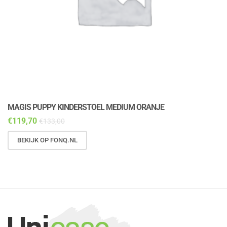
MAGIS PUPPY KINDERSTOEL MEDIUM ORANJE
M
€
119,70
€
€
133,00
BEKIJK OP FONQ.NL