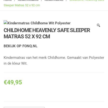
g
Sleeper Matras 52 x 92 cm
l
e
n
🔍
a
CHILDHOME HEAVENLY SAFE SLEEPER
v
MATRAS 52 X 92 CM
i
g
BEKIJK OP FONQ.NL
a
t
Kindermatras van het merk Childhome. Gemaakt van Polyester
i
in de kleur Wit.
o
n
€
49,95