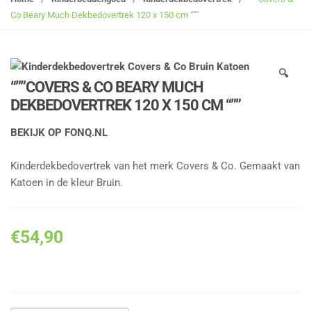
g
Co Beary Much Dekbedovertrek 120 x 150 cm “””
l
e
n
🔍
a
“””COVERS & CO BEARY MUCH
v
DEKBEDOVERTREK 120 X 150 CM “””
i
g
BEKIJK OP FONQ.NL
a
t
Kinderdekbedovertrek van het merk Covers & Co. Gemaakt van
i
Katoen in de kleur Bruin.
o
n
€
54,90