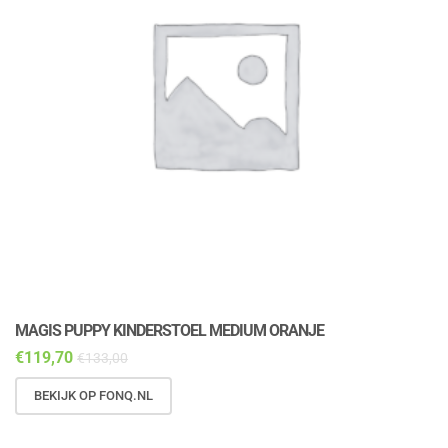
MAGIS PUPPY KINDERSTOEL MEDIUM ORANJE
M
€
119,70
€
€
133,00
BEKIJK OP FONQ.NL