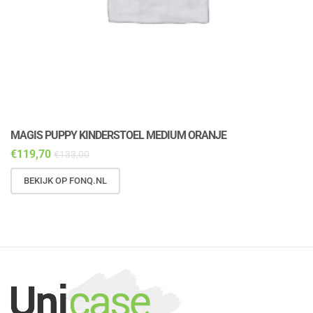
MAGIS PUPPY KINDERSTOEL MEDIUM ORANJE
M
€
119,70
€
€
133,00
BEKIJK OP FONQ.NL