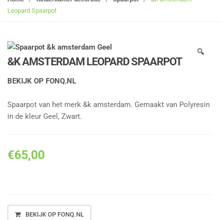
g
Leopard Spaarpot
l
e
n
🔍
a
&K AMSTERDAM LEOPARD SPAARPOT
v
i
BEKIJK OP FONQ.NL
g
a
Spaarpot van het merk &k amsterdam. Gemaakt van Polyresin
t
in de kleur Geel, Zwart.
i
o
n
€
65,00
BEKIJK OP FONQ.NL