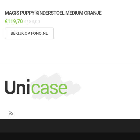
MAGIS PUPPY KINDERSTOEL MEDIUM ORANJE
M
€
119,70
€
€
133,00
BEKIJK OP FONQ.NL