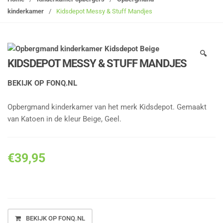
g
kinderkamer
/
Kidsdepot Messy & Stuff Mandjes
l
e
n
🔍
a
KIDSDEPOT MESSY & STUFF MANDJES
v
i
BEKIJK OP FONQ.NL
g
a
Opbergmand kinderkamer van het merk Kidsdepot. Gemaakt
t
van Katoen in de kleur Beige, Geel.
i
o
n
€
39,95
BEKIJK OP FONQ.NL