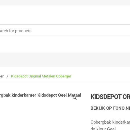
rch
er
/
Kidsdepot Original Metalen Opberger
KIDSDEPOT O
🔍
BEKIJK OP FONQ.N
Opbergbak kinderka
de kleur Geel.