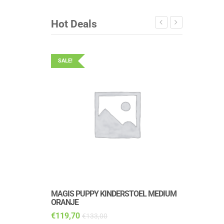
Hot Deals
SALE!
SALE!
MAGIS PUPPY KINDERSTOEL MEDIUM
MAGIS PUP
ORANJE
DALMATIAN
€
119,70
€
143,10
€
133,00
€
1