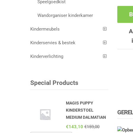
Speelgoedkist
B
Wandorganiser kinderkamer
Kindermeubels
A
Kinderservies & bestek
Kinderverlichting
Special Products
MAGIS PUPPY
KINDERSTOEL
GERE
MEDIUM DALMATIAN
€
143,10
€
159,00