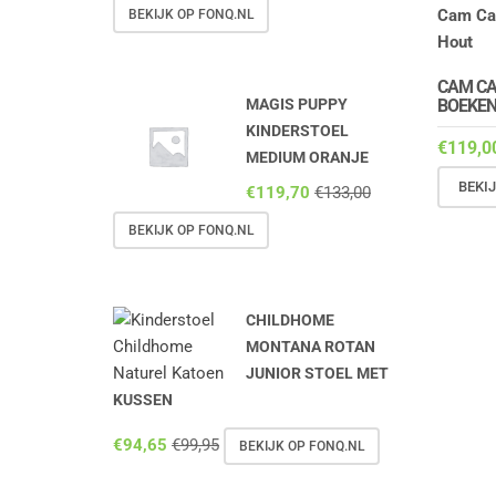
BEKIJK OP FONQ.NL
CAM C
BOEKEN
MAGIS PUPPY
KINDERSTOEL
€
119,0
MEDIUM ORANJE
BEKI
€
119,70
€
133,00
BEKIJK OP FONQ.NL
CHILDHOME
MONTANA ROTAN
JUNIOR STOEL MET
KUSSEN
€
94,65
€
99,95
BEKIJK OP FONQ.NL