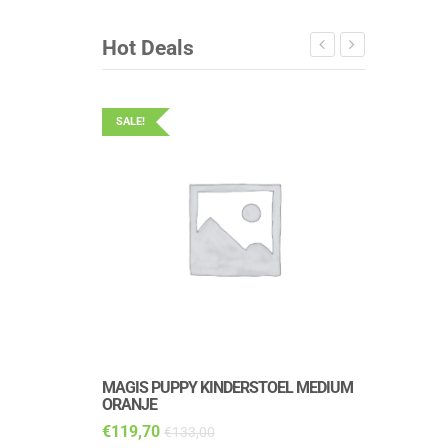
Hot Deals
SALE!
SALE!
MAGIS PUPPY KINDERSTOEL MEDIUM
MAGIS PUP
ORANJE
DALMATIAN
€
119,70
€
143,10
€
133,00
€
1