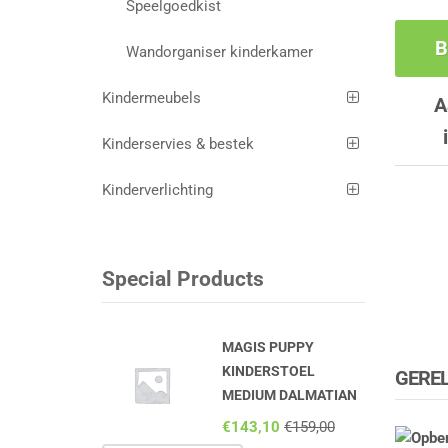
Speelgoedkist
B
Wandorganiser kinderkamer
Kindermeubels
A
Kinderservies & bestek
Kinderverlichting
Special Products
MAGIS PUPPY
KINDERSTOEL
GERE
MEDIUM DALMATIAN
€
143,10
€
159,00