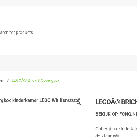
rch
er
/
LEGOÂ® Brick 8 Opbergbox
LEGOÂ® BRIC
🔍
BEKIJK OP FONQ.N
Opbergbox kinderka
de kleur Wit.