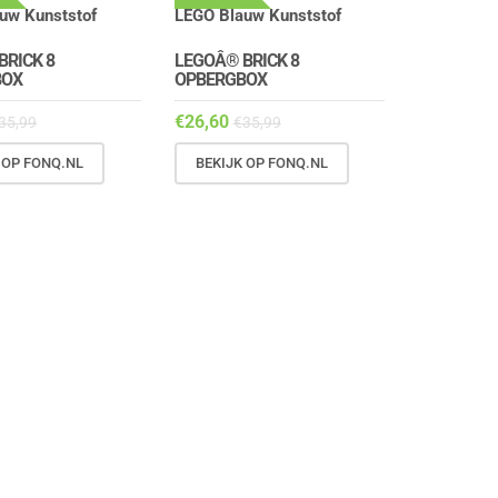
BRICK 8
LEGOÂ® BRICK 8
BOX
OPBERGBOX
€
26,60
35,99
€
35,99
 OP FONQ.NL
BEKIJK OP FONQ.NL