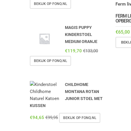
BEKIJK OP FONQ.NL
FERM L
OPBER
MAGIS PUPPY
€
65,00
KINDERSTOEL
MEDIUM ORANJE
BEKI
€
119,70
€
133,00
BEKIJK OP FONQ.NL
CHILDHOME
MONTANA ROTAN
JUNIOR STOEL MET
KUSSEN
€
94,65
€
99,95
BEKIJK OP FONQ.NL