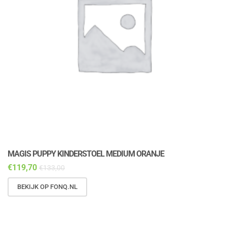
MAGIS PUPPY KINDERSTOEL MEDIUM ORANJE
M
€
119,70
€
€
133,00
BEKIJK OP FONQ.NL