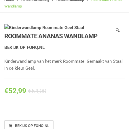
g
Wandlamp
l
e
n
🔍
a
ROOMMATE ANANAS WANDLAMP
v
i
BEKIJK OP FONQ.NL
g
a
Kinderwandlamp van het merk Roommate. Gemaakt van Staal
t
in de kleur Geel.
i
o
n
€
52,99
€
64,00
BEKIJK OP FONQ.NL