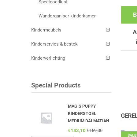
Speelgoedkist
B
Wandorganiser kinderkamer
Kindermeubels
A
Kinderservies & bestek
Kinderverlichting
Special Products
MAGIS PUPPY
KINDERSTOEL
GERE
MEDIUM DALMATIAN
€
143,10
€
159,00
SALE