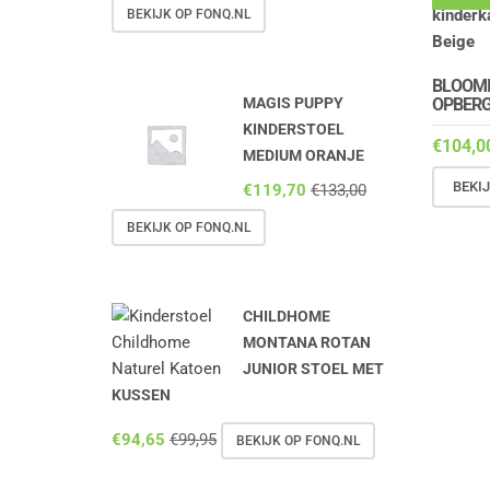
BEKIJK OP FONQ.NL
BLOOMI
OPBER
MAGIS PUPPY
KINDERSTOEL
€
104,0
MEDIUM ORANJE
BEKI
€
119,70
€
133,00
BEKIJK OP FONQ.NL
CHILDHOME
MONTANA ROTAN
JUNIOR STOEL MET
KUSSEN
€
94,65
€
99,95
BEKIJK OP FONQ.NL