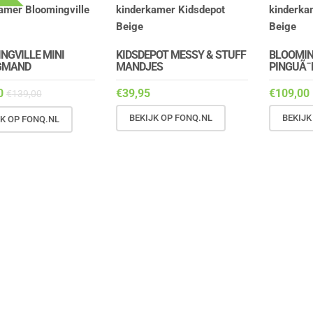
NGVILLE MINI
KIDSDEPOT MESSY & STUFF
BLOOMIN
GMAND
MANDJES
PINGUÃ¯
0
€
39,95
€
109,00
€
139,00
BEKIJK OP FONQ.NL
BEKIJK
JK OP FONQ.NL