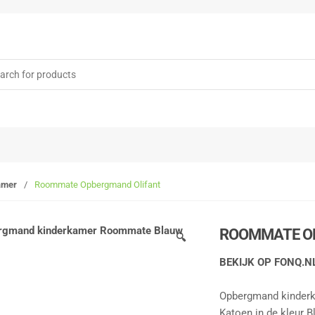
rch
amer
/
Roommate Opbergmand Olifant
ROOMMATE O
🔍
BEKIJK OP FONQ.N
Opbergmand kinder
Katoen in de kleur Bl