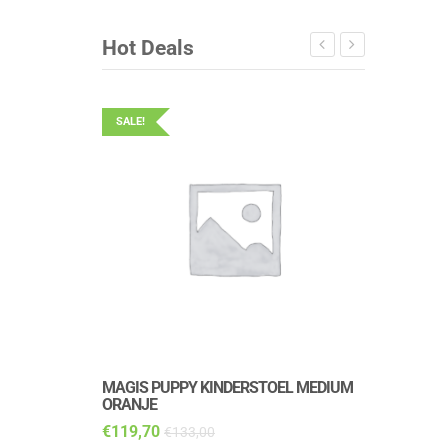
Hot Deals
SALE!
SALE!
MAGIS PUPPY KINDERSTOEL MEDIUM
MAGIS PUP
ORANJE
DALMATIAN
€
119,70
€
143,10
€
133,00
€
1