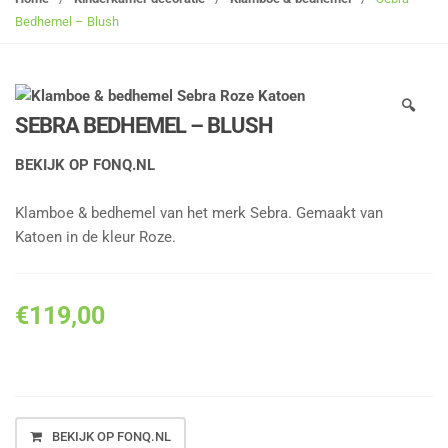
g
Bedhemel – Blush
l
e
n
🔍
a
SEBRA BEDHEMEL – BLUSH
v
i
BEKIJK OP FONQ.NL
g
a
Klamboe & bedhemel van het merk Sebra. Gemaakt van
t
Katoen in de kleur Roze.
i
o
n
€
119,00
BEKIJK OP FONQ.NL