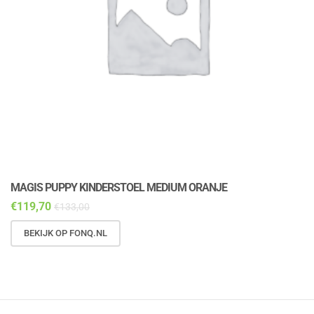
MAGIS PUPPY KINDERSTOEL MEDIUM ORANJE
M
€
119,70
€
€
133,00
BEKIJK OP FONQ.NL