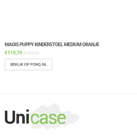
MAGIS PUPPY KINDERSTOEL MEDIUM ORANJE
M
€
119,70
€
€
133,00
BEKIJK OP FONQ.NL