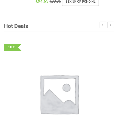
€
94,65
€
99,95
BEKIJK OP FONQ.NL
Hot Deals
SALE!