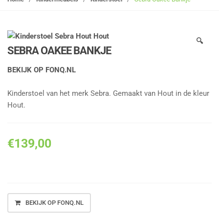
g
l
e
🔍
n
SEBRA OAKEE BANKJE
a
v
BEKIJK OP FONQ.NL
i
g
Kinderstoel van het merk Sebra. Gemaakt van Hout in de kleur
a
Hout.
t
i
o
€
139,00
n
BEKIJK OP FONQ.NL