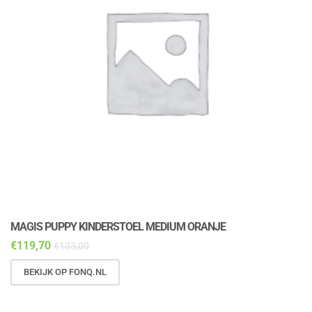
MAGIS PUPPY KINDERSTOEL MEDIUM ORANJE
M
€
119,70
€
€
133,00
BEKIJK OP FONQ.NL