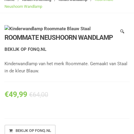
g
Neushoorn Wandlamp
l
e
n
🔍
a
ROOMMATE NEUSHOORN WANDLAMP
v
i
BEKIJK OP FONQ.NL
g
a
Kinderwandlamp van het merk Roommate. Gemaakt van Staal
t
in de kleur Blauw.
i
o
n
€
49,99
€
64,00
BEKIJK OP FONQ.NL