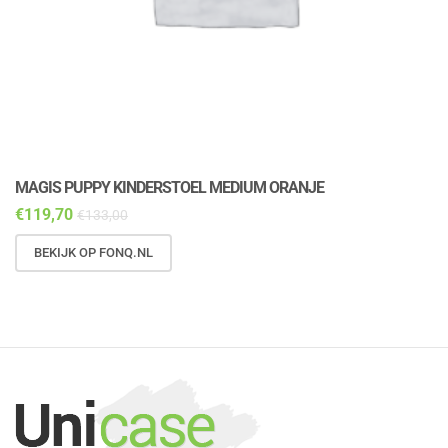
MAGIS PUPPY KINDERSTOEL MEDIUM ORANJE
M
€
119,70
€
€
133,00
BEKIJK OP FONQ.NL